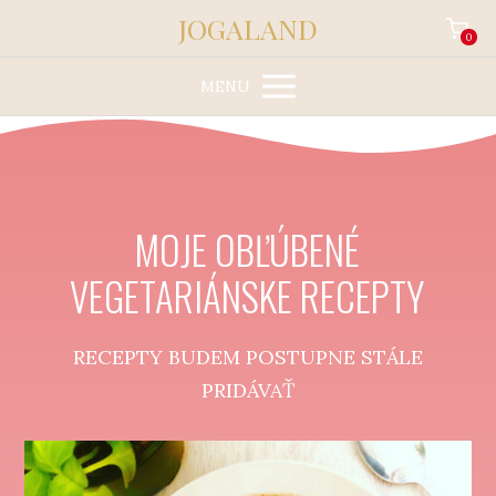
JOGALAND
0
MENU
MOJE OBĽÚBENÉ
VEGETARIÁNSKE RECEPTY
RECEPTY BUDEM POSTUPNE STÁLE
PRIDÁVAŤ