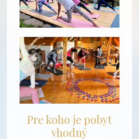
Pre koho je pobyt
vhodný