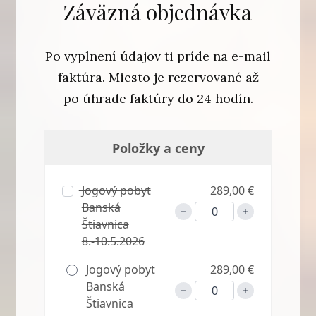
Záväzná objednávka
Po vyplnení údajov ti príde na e-mail
faktúra. Miesto je rezervované až
po úhrade faktúry do 24 hodín.
Položky a ceny
Jogový pobyt
289,00 €
Banská
Štiavnica
8.-10.5.2026
Jogový pobyt
289,00 €
Banská
Štiavnica