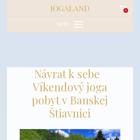
JOGALAND
0
MENU
Návrat k sebe
Víkendový joga
pobyt v Banskej
Štiavnici