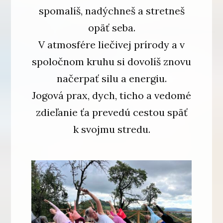
spomalíš, nadýchneš a stretneš
opäť seba.
V atmosfére liečivej prírody a v
spoločnom kruhu si dovolíš znovu
načerpať silu a energiu.
Jogová prax, dych, ticho a vedomé
zdieľanie ťa prevedú cestou späť
k svojmu stredu.