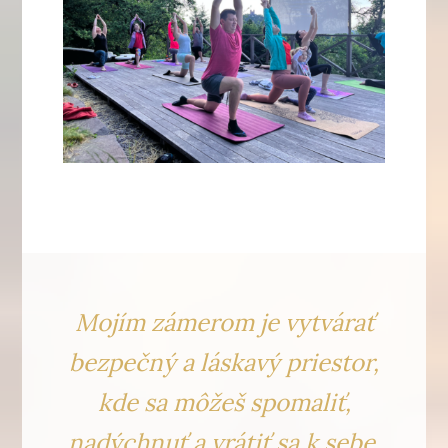
Mojím zámerom je vytvárať
bezpečný a láskavý priestor,
kde sa môžeš spomaliť,
nadýchnuť a vrátiť sa
k sebe.