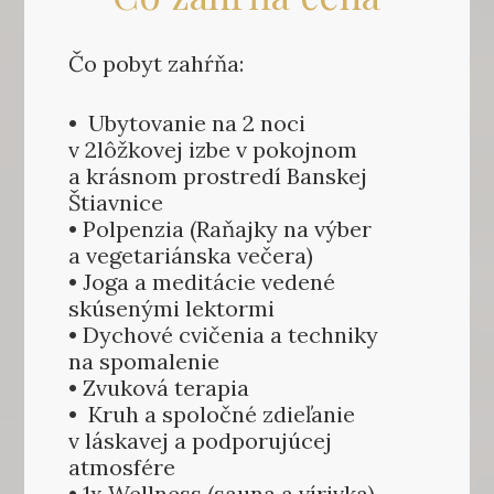
Čo pobyt zahŕňa:
• Ubytovanie na 2 noci
v 2lôžkovej izbe v pokojnom
a krásnom prostredí Banskej
Štiavnice
• Polpenzia (Raňajky na výber
a vegetariánska večera)
• Joga a meditácie vedené
skúsenými lektormi
• Dychové cvičenia a techniky
na spomalenie
• Zvuková terapia
• Kruh a spoločné zdieľanie
v láskavej a podporujúcej
atmosfére
• 1x Wellness (sauna a vírivka)