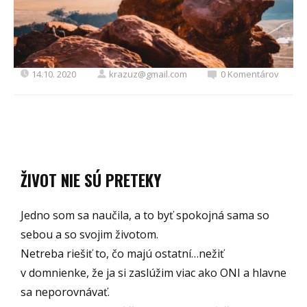
14.10. 2020
krazuz@gmail.com
0 Komentárov
ŽIVOT NIE SÚ PRETEKY
Jedno som sa naučila, a to byť spokojná sama so
sebou a so svojim životom.
Netreba riešiť to, čo majú ostatní…nežiť
v domnienke, že ja si zaslúžim viac ako ONI a hlavne
sa neporovnávať.