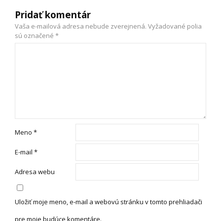
Pridať komentár
Vaša e-mailová adresa nebude zverejnená.
Vyžadované polia
sú označené
*
Meno
*
E-mail
*
Adresa webu
Uložiť moje meno, e-mail a webovú stránku v tomto prehliadači
pre moje budúce komentáre.