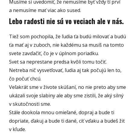
Musíme si uvedomiť, že nemusíme byť vždy tí prví
a nemusíme mať viac ako sused.
Lebo radosti nie sú vo veciach ale v nás.
Tiež som pochopila, že ľudia ťa budú milovať a budú
ťa mať aj v zuboch, nie každému sa musíš na tomto
svete zavďačiť, čo je v úplnom poriadku.
Svet sa neprestane predsa kvôli tomu točiť.
Netreba nič vysvetľovať, ľudia aj tak počujú len to,
čo počuť chcú.
Veľakrát sme v živote skúšaní, no nie preto aby sme
ukázali svoje slabiny ale aby sme zistili, že aký silný
v skutočnosti sme.
Stále dookola mnou omieľané, dopraj a bude ti
dopriate, ďakuj a bude ti dané, cíť vďaku a budeš žit
v kľude.