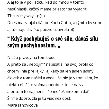
A aj to je v poriadku, keď so mnou v tomto
nesúhlasíš, každý máme priestor sa vyjadriť .
This is my way :-):-):-)
Dnes ma zaujal citát od Karla Gotta, a týmto by som
aj tú moju chvíľku poezie uzavrela :)))
“ Když pochybuješ o své síle, dávaš sílu
svým pochybnostem. „
Niečo pravdy na tom bude.
A preto sa „nebojím“ napísať si na svoj profil čo
chcem…nie pre lajky…aj keby sa len jeden jediný
človek v tom našiel a vedel, že nie je v tom sám, že
niekto ďalší to vníma podobne, to je najviac
a pritom to najmenej, čo môžeš niekomu dať.
Šírme dobro, zla je tu viac než dosť.
Mara Janovičová