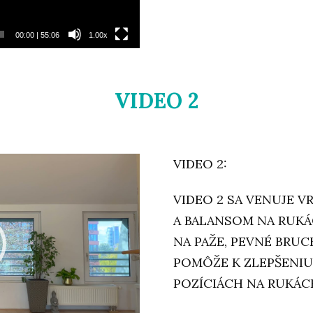
00:00
|
55:06
1.00x
VIDEO 2
VIDEO 2:
VIDEO 2 SA VENUJE V
A BALANSOM NA RUKÁ
NA PAŽE, PEVNÉ BRU
POMÔŽE K ZLEPŠENIU
POZÍCIÁCH NA RUKÁC