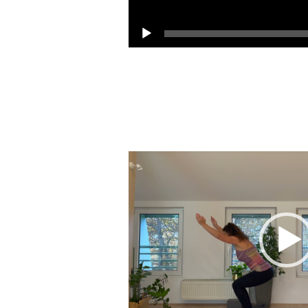
Video
prehrávač