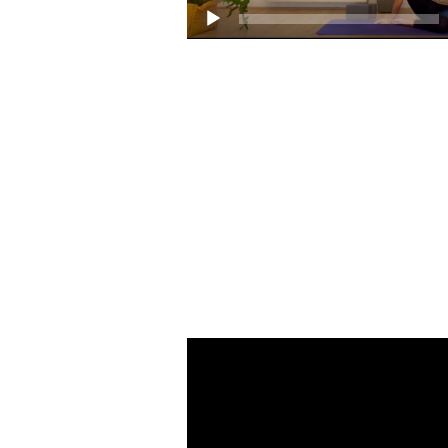
Video
prehrávač