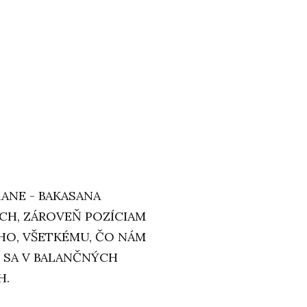
RANE - BAKASANA
CH, ZÁROVEŇ POZÍCIAM
CHO, VŠETKÉMU, ČO NÁM
 SA V BALANČNÝCH
H.