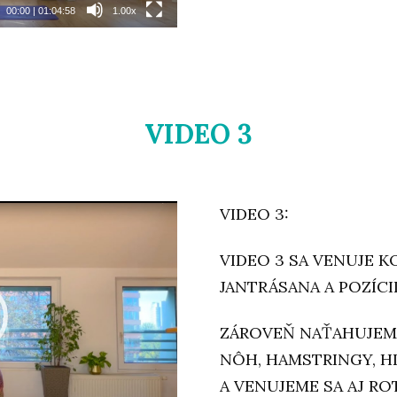
00:00
|
01:04:58
1.00x
VIDEO 3
VIDEO 3:
VIDEO 3 SA VENUJE K
JANTRÁSANA A POZÍC
ZÁROVEŇ NAŤAHUJEM
NÔH, HAMSTRINGY, H
A VENUJEME SA AJ RO