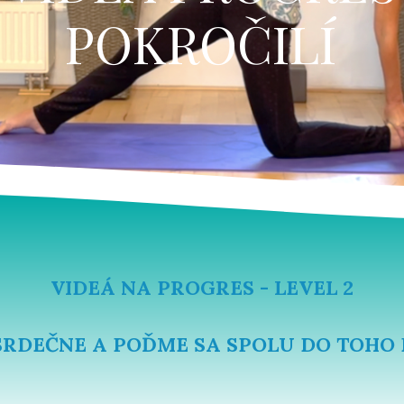
POKROČILÍ
VIDEÁ NA PROGRES - LEVEL 2
 SRDEČNE A POĎME SA SPOLU DO TOHO