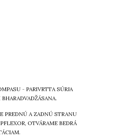
OMPASU - PARIVRTTA SÚRJA
II BHARADVADŽÁSANA.
E PREDNÚ A ZADNÚ STRANU
IPFLEXOR, OTVÁRAME BEDRÁ
TÁCIAM.