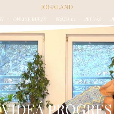
JOGALAND
GY
ONLINE KURZY
PRÁCA 1:1
PRE VÁS
P
VIDEÁ PROGRES