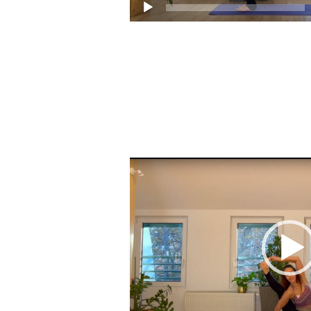
Video
prehrávač