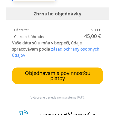
Zhrnutie objednávky
Ušetríte:
5,00 €
45,00 €
Celkom k úhrade:
Vaše dáta sú u mňa v bezpečí, údaje
spracovávam podľa
zásad ochrany osobných
údajov
Objednávam s povinnosťou
platby
Vytvorené v predajnom systéme
FAPI
.
+421905827361