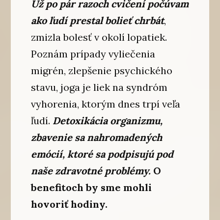
Už po pár razoch cvičení počúvam
ako ľudí prestal bolieť chrbát
,
zmizla bolesť v okolí lopatiek.
Poznám prípady vyliečenia
migrén, zlepšenie psychického
stavu, joga je liek na syndróm
vyhorenia, ktorým dnes trpí veľa
ľudí.
Detoxikácia organizmu,
zbavenie sa nahromadených
emócií, ktoré sa podpisujú pod
naše zdravotné problémy.
O
benefitoch by sme mohli
hovoriť hodiny.