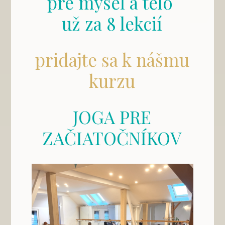
pre myseľ a telo
už za 8 lekcií
pridajte sa k nášmu
kurzu
JOGA PRE
ZAČIATOČNÍKOV