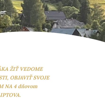
ÁKA ŽIŤ VEDOME
TI, OBJAVIŤ SVOJE
M NA 4 dňovom
IPTOVA.