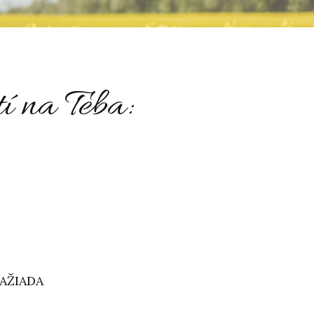
tí na Teba:
ZAŽIADA