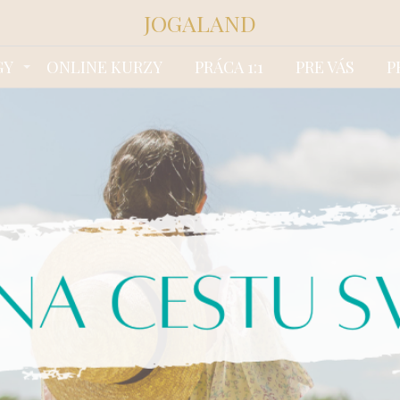
JOGALAND
GY
ONLINE KURZY
PRÁCA 1:1
PRE VÁS
P