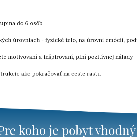
m
kupina do 6 osôb
kých úrovniach - fyzické telo, na úrovni emócií, p
te motivovaní a inšpirovaní, plní pozitívnej nálady
trukcie ako pokračovať na ceste rastu
Pre koho je pobyt vhodný