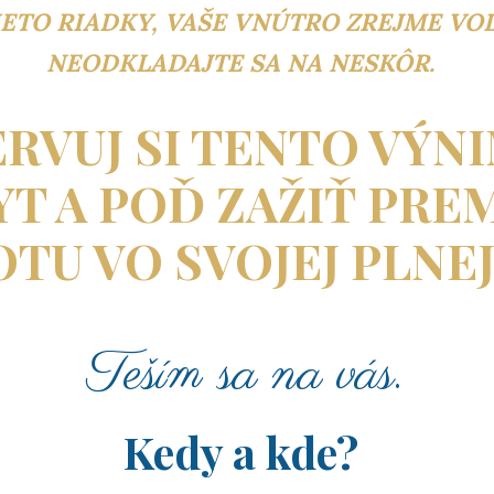
IETO RIADKY, VAŠE VNÚTRO ZREJME VO
NEODKLADAJTE SA NA NESKÔR.
RVUJ SI TENTO VÝ
YT A POĎ ZAŽIŤ PRE
OTU VO SVOJEJ PLNEJ
Teším sa na vás.
Kedy a kde?