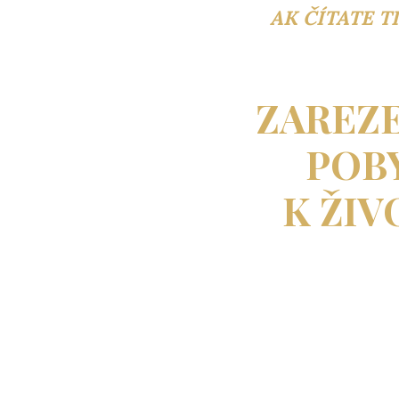
AK ČÍTATE T
ZAREZE
POB
K ŽIV