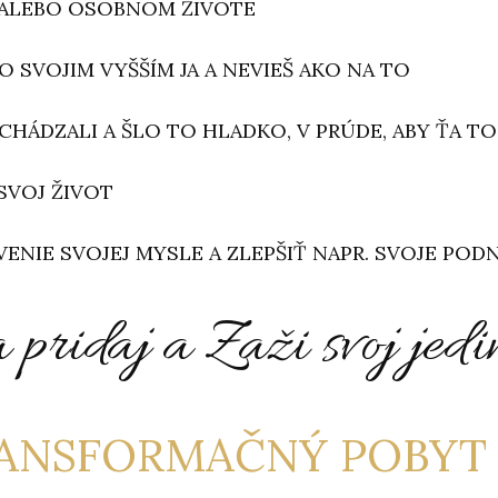
 ALEBO OSOBNOM ŽIVOTE
O SVOJIM VYŠŠÍM JA A NEVIEŠ AKO NA TO
VYCHÁDZALI A ŠLO TO HLADKO, V PRÚDE, ABY ŤA
SVOJ ŽIVOT
ENIE SVOJEJ MYSLE A ZLEPŠIŤ NAPR. SVOJE POD
a pridaj a Zaži svoj jed
RANSFORMAČNÝ POBYT 