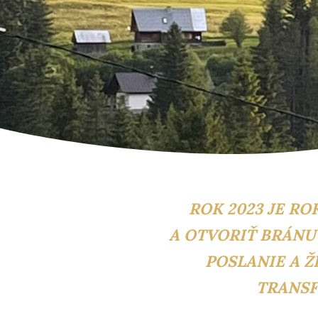
ROK 2023 JE R
A OTVORIŤ BRÁNU 
POSLANIE A Ž
TRANSF