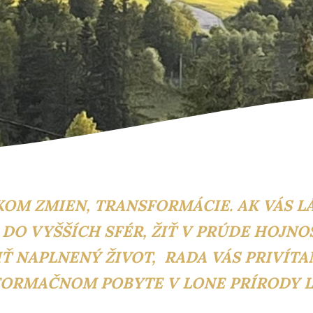
OKOM ZMIEN, TRANSFORMÁCIE. AK VÁS L
DO VYŠŠÍCH SFÉR, ŽIŤ V PRÚDE HOJNOS
IŤ NAPLNENÝ ŽIVOT, RADA VÁS PRIVÍTA
ORMAČNOM POBYTE V LONE PRÍRODY L