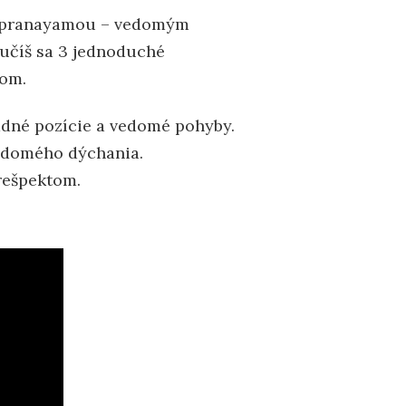
 s pranayamou – vedomým
aučíš sa 3 jednoduché
lom.
adné pozície a vedomé pohyby.
vedomého dýchania.
 rešpektom.