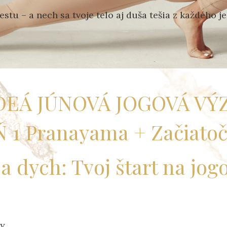
stu – a nech sa tvoje telo aj duša tešia z každého 
DEÁ JÚNOVÁ JOGOVÁ VÝ
 1 Pranayama + Začiatoč
a dych: Tvoj štart na jogo
vy