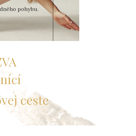
jedného pohybu.
ZVA
nící
vej ceste