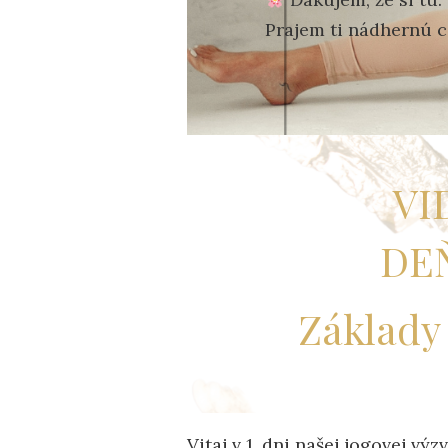
Prajem ti nádhernú ce
VI
DEŇ
Základy 
Vitaj v 1. dni našej jogovej výz