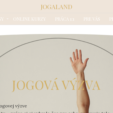
JOGALAND
GY
ONLINE KURZY
PRÁCA 1:1
PRE VÁS
P
JOGOVÁ VÝZVA
jogovej výzve