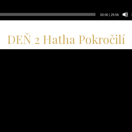
00:00
|
29:56
DEŇ 2 Hatha Pokročilí
ač