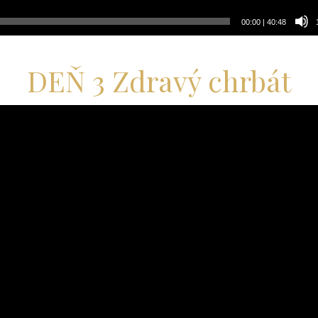
00:00
|
40:48
DEŇ 3 Zdravý chrbát
ač