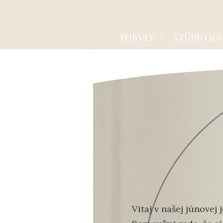
POBYTY
ŠTÚDIO JO
Vitaj v našej júnovej 