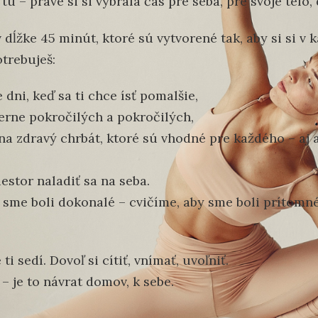
tu – práve si si vybrala čas pre seba, pre svoje telo,
 dĺžke 45 minút, ktoré sú vytvorené tak, aby si si v
otrebuješ:
 dni, keď sa ti chce ísť pomalšie,
ierne pokročilých a pokročilých,
na zdravý chrbát, ktoré sú vhodné pre každého – aj 
estor naladiť sa na seba.
 sme boli dokonalé – cvičíme, aby sme boli prítomné
ti sedí. Dovoľ si cítiť, vnímať, uvoľniť.
 – je to návrat domov, k sebe.