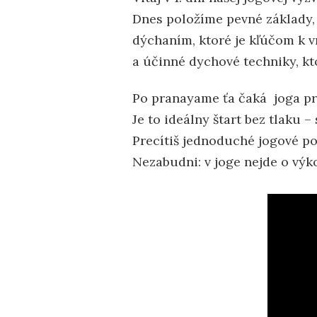
Dnes položíme pevné základy
dýchaním, ktoré je kľúčom k 
a účinné dychové techniky, kto
Po pranayame ťa čaká joga pr
Je to ideálny štart bez tlaku
Precítiš jednoduché jogové poz
Nezabudni: v joge nejde o výko
Video
prehráv