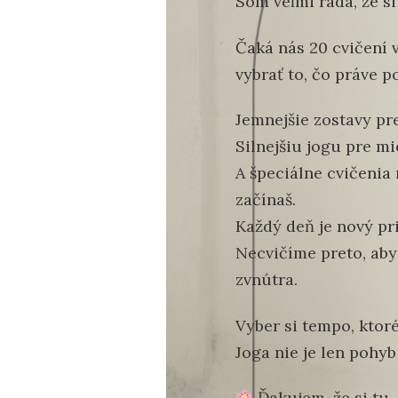
Som veľmi rada, že si 
Čaká nás 20 cvičení v
vybrať to, čo práve p
Jemnejšie zostavy pre
Silnejšiu jogu pre m
A špeciálne cvičenia 
začínaš.
Každý deň je nový pri
Necvičíme preto, aby
zvnútra.
Vyber si tempo, ktoré 
Joga nie je len pohyb
Ďakujem, že si tu.