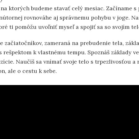
, na ktorých budeme stavať celý mesiac. Začíname
vnútornej rovnováhe aj správnemu pohybu v joge. N
ré ti pomôžu uvoľniť myseľ a spojiť sa so svojím te
e začiatočníkov, zameraná na prebudenie tela, zákl
 – s rešpektom k vlastnému tempu. Spoznáš základy 
ície. Naučíš sa vnímať svoje telo s trpezlivosťou a
n, ale o cestu k sebe.
ač