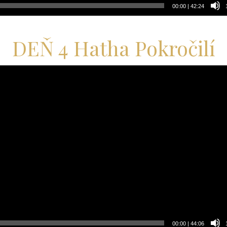
00:00
|
42:24
DEŇ 4 Hatha Pokročilí
ač
00:00
|
44:06