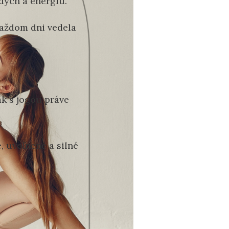
 dych a energiu.
 každom dni vedela
ak s jogou práve
, uvoľnené a silné