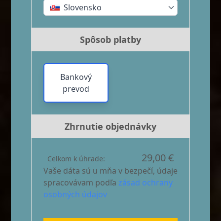
Slovensko
Spôsob platby
Bankový
prevod
Zhrnutie objednávky
29,00 €
Celkom k úhrade:
Vaše dáta sú u mňa v bezpečí, údaje
spracovávam podľa
zásad ochrany
osobných údajov