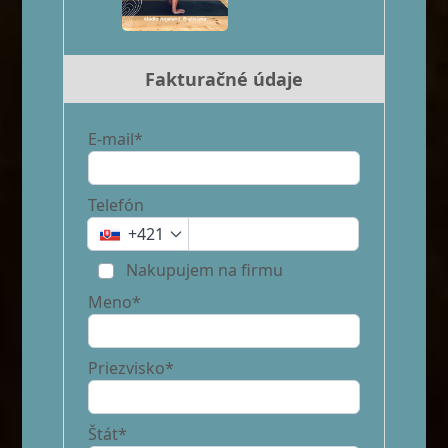
Fakturačné údaje
E-mail*
Telefón
+421
Nakupujem na firmu
Meno*
Priezvisko*
Štát*