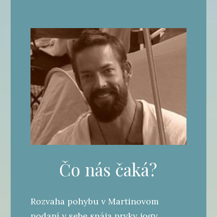
Čo nás čaká?
Rozvaha pohybu v Martinovom
podaní v sebe spája prvky jogy,