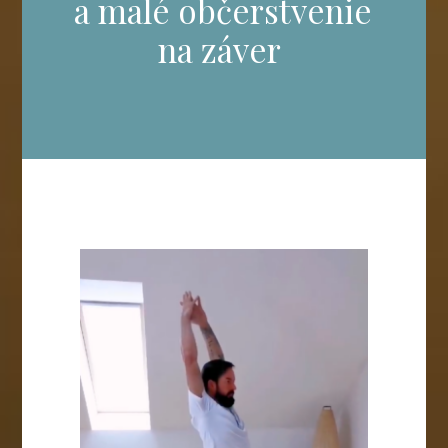
a malé občerstvenie
na záver