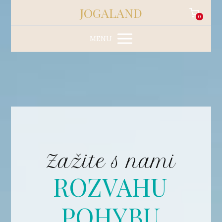
JOGALAND
0
MENU
Zažite s nami
ROZVAHU
POHYBU