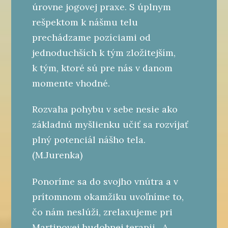
úrovne jogovej praxe. S úplnym
rešpektom k nášmu telu
prechádzame pozíciami od
jednoduchších k tým zložitejším,
k tým, ktoré sú pre nás v danom
momente vhodné.
Rozvaha pohybu v sebe nesie ako
základnú myšlienku učiť sa rozvíjať
plný potenciál nášho tela.
(M.Jurenka)
Ponoríme sa do svojho vnútra a v
prítomnom okamžiku uvoľníme to,
čo nám neslúži, zrelaxujeme pri
Martinovej hudobnej terapii. A