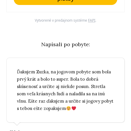
Vytvorené v predajnom systéme
FAPI
.
Napísali po pobyte:
Ďakujem Zuzka, na jogovom pobyte som bola
prvý krát a bolo to super. Bola to dobrá
skúsenosť a určite aj niekde posun. Stretla
som veľa krásnych ľudí a naladila sa na inú
vlnu. Ešte raz ďakujem a určite si jogovy pobyt
s tebou ešte zopakujem