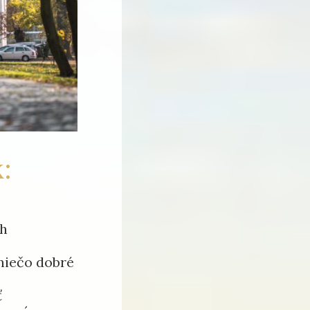
k:
ch
 niečo dobré
ť