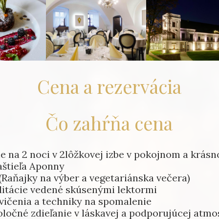
Cena a rezervácia
Čo zahŕňa cena
e na 2 noci v 2lôžkovej izbe v pokojnom a krás
aštieľa Aponny
 (Raňajky na výber a vegetariánska večera)
ditácie vedené skúsenými lektormi
vičenia a techniky na spomalenie
oločné zdieľanie v láskavej a podporujúcej atmo