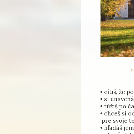
T
• cítiš, že 
• si unaven
• túžiš po č
• chceš si 
pre svoje te
• hľadáš je