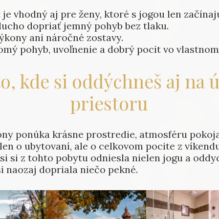
je vhodný aj pre ženy, ktoré s jogou len začínaj
ucho dopriať jemný pohyb bez tlaku.
ýkony ani náročné zostavy.
omý pohyb, uvoľnenie a dobrý pocit vo vlastnom 
o, kde si oddýchneš aj na 
priestoru
ony ponúka krásne prostredie, atmosféru pokoja
 len o ubytovaní, ale o celkovom pocite z víkendu
i si z tohto pobytu odniesla nielen jogu a oddyc
 si naozaj dopriala niečo pekné.