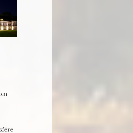
nom
sfére