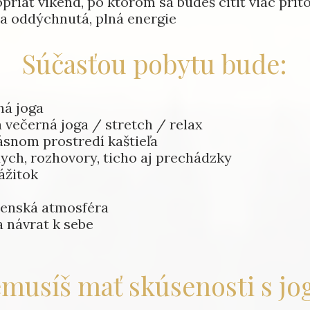
opriať víkend, po ktorom sa budeš cítiť viac prí
 a oddýchnutá, plná energie
Súčasťou pobytu bude:
ná joga
a večerná joga / stretch / relax
rásnom prostredí kaštieľa
dych, rozhovory, ticho aj prechádzky
ážitok
ženská atmosféra
a návrat k sebe
musíš mať skúsenosti s jo