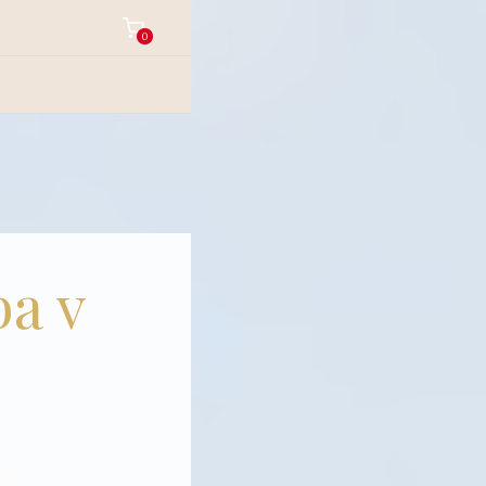
0
ba v