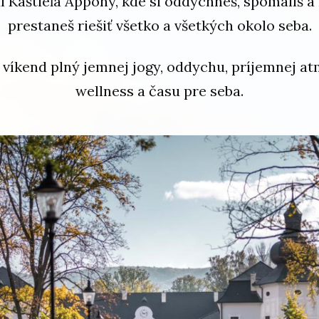
í Kaštieľa Appony, kde si oddýchneš, spomalíš a 
prestaneš riešiť všetko a všetkých okolo seba.
 víkend plný jemnej jogy, oddychu, príjemnej at
wellness a času pre seba.