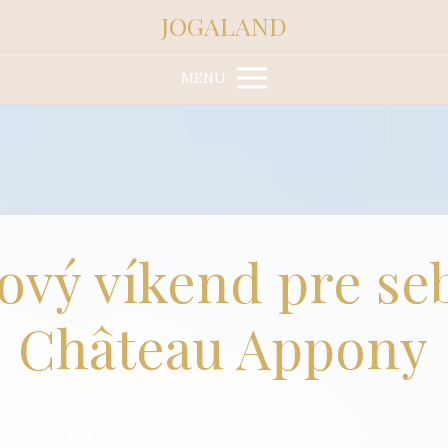
JOGALAND
MENU
ový víkend pre se
Château Appony