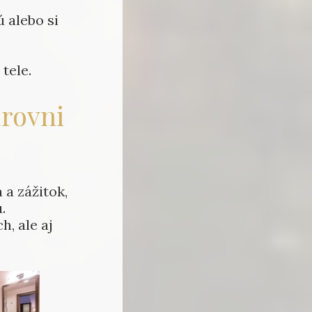
ú alebo si
tele.
úrovni
 a zážitok,
.
h, ale aj