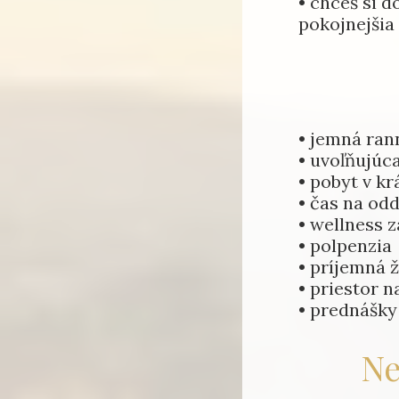
• chceš si d
pokojnejšia
• jemná ran
• uvoľňujúc
• pobyt v k
• čas na od
• wellness z
• polpenzia
• príjemná 
• priestor n
• prednášky
Ne