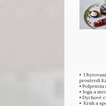
• Ubytovani
prostredí K
• Polpenzia
• Joga a me
• Dychové c
• Kruh a sp