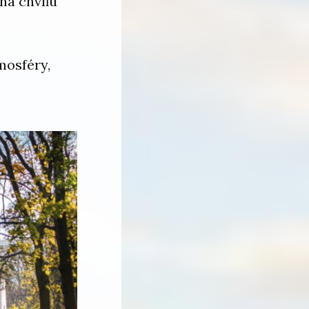
na chvíľu
mosféry,