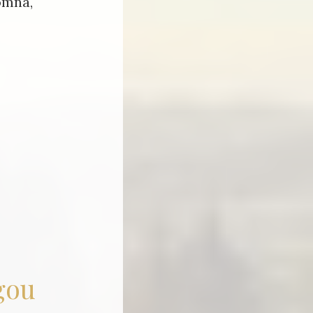
tomná,
gou