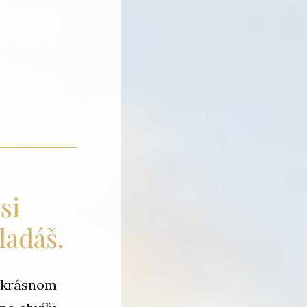
si
ladáš.
v krásnom