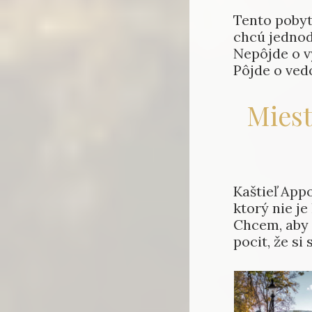
Tento pobyt 
chcú jednod
Nepôjde o v
Pôjde o ved
Miest
Kaštieľ App
ktorý nie je
Chcem, aby s
pocit, že si