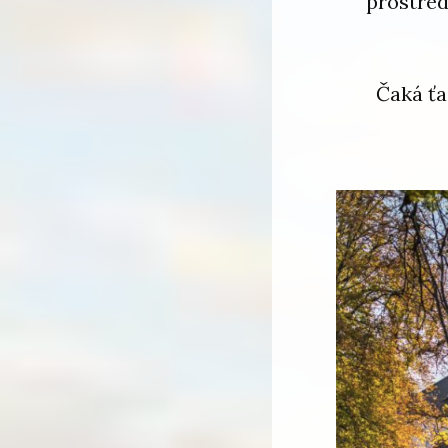
prostred
Čaká ťa