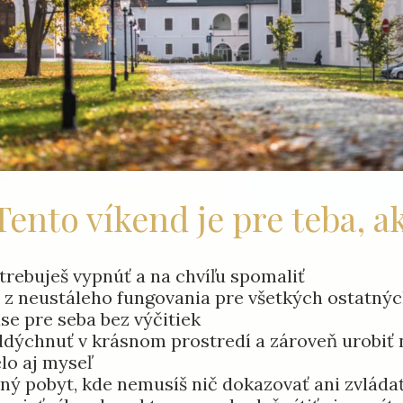
ento víkend je pre teba, a
potrebuješ vypnúť a na chvíľu spomaliť
á z neustáleho fungovania pre všetkých ostatný
ase pre seba bez výčitiek
oddýchnuť v krásnom prostredí a zároveň urobiť
lo aj myseľ
mný pobyt, kde nemusíš nič dokazovať ani zvláda