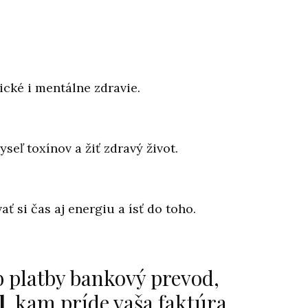
ické i mentálne zdravie.
seľ toxínov a žiť zdravý život.
 si čas aj energiu a ísť do toho.
b platby bankový prevod,
l
, kam príde vaša faktúra.