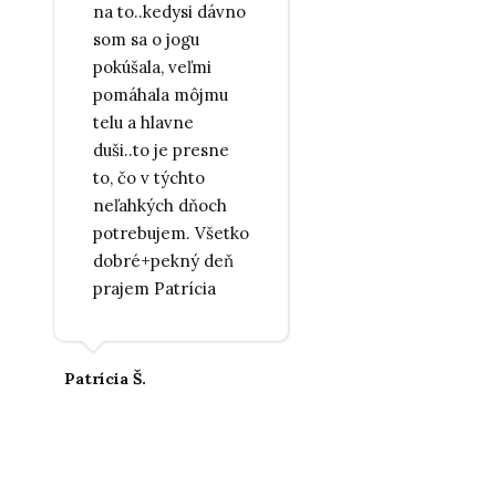
na to..kedysi dávno
som sa o jogu
pokúšala, veľmi
pomáhala môjmu
telu a hlavne
duši..to je presne
to, čo v týchto
neľahkých dňoch
potrebujem. Všetko
dobré+pekný deň
prajem Patrícia
Patrícia Š.