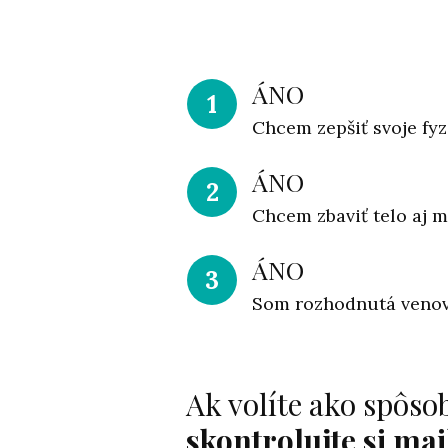
ÁNO
1
Chcem zepšiť svoje fyz
ÁNO
2
Chcem zbaviť telo aj my
ÁNO
3
Som rozhodnutá venovať
Ak volíte ako spôso
skontrolujte si mai