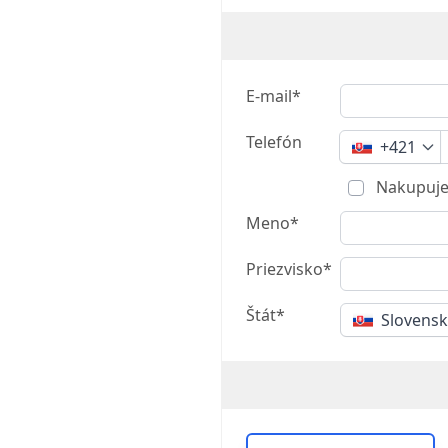
E-mail*
Telefón
+421
Nakupuje
Meno*
Priezvisko*
Štát*
Slovens