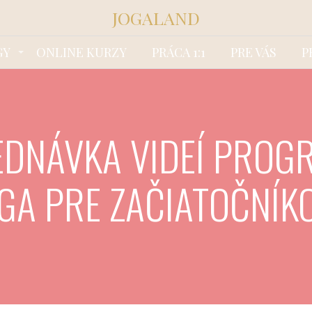
JOGALAND
GY
ONLINE KURZY
PRÁCA 1:1
PRE VÁS
P
EDNÁVKA VIDEÍ PROGR
GA PRE ZAČIATOČNÍK