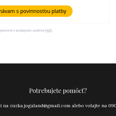
návam s povinnosťou platby
ytvorené v predajnom systéme
FAPI
.
Potrebujete pomôcť?
i na zuzka.jogaland
@
gmail.com alebo volajte na 09