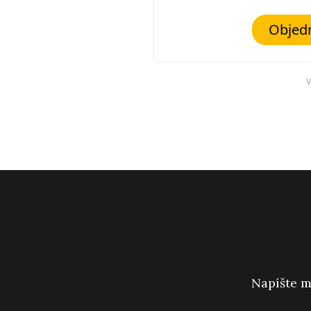
Objed
V
Napíšte m