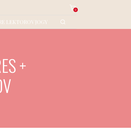
0
RE LEKTOROV JOGY
ES +
OV