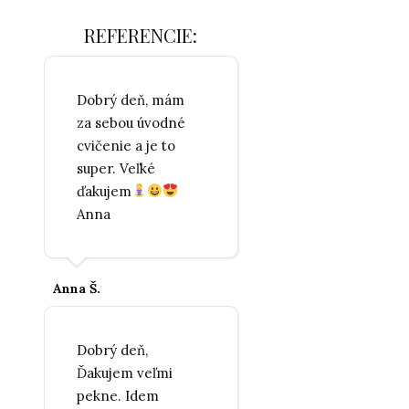
REFERENCIE:
Dobrý deň, mám
za sebou úvodné
cvičenie a je to
super. Veľké
ďakujem
Anna
Anna Š.
Dobrý deň,
Ďakujem veľmi
pekne. Idem