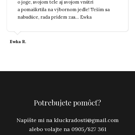
o joge, svojom tele aj svojom vnútri
a pomaškrtila na výbornom jedle! Teším sa
nabudúce, rada prídem zas... Ewka
Ewka R.
Potrebujete pomôcť?
Napíšte mi na
kluckradosti@
gmail.com
alebo volajte na 0905/827 361