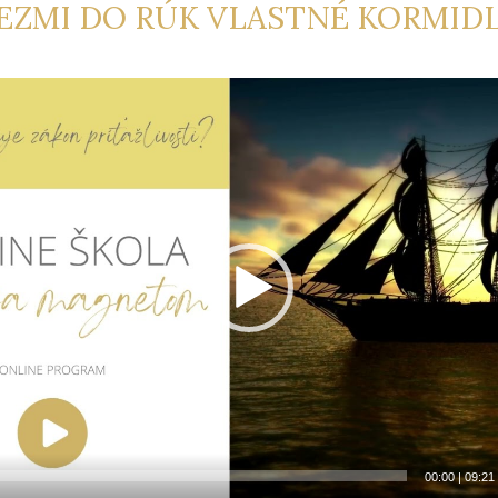
EZMI DO RÚK VLASTNÉ KORMID
00:00
|
09:21