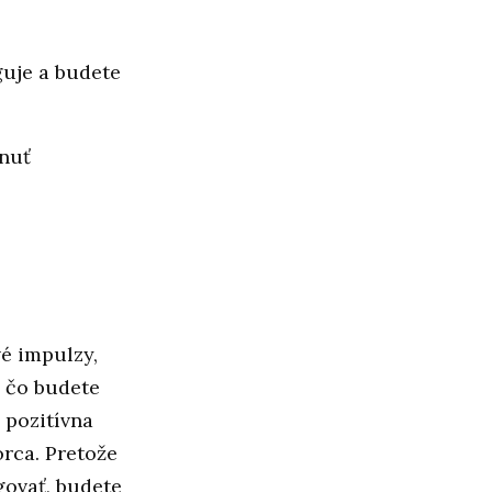
uje a budete
hnuť
é impulzy,
, čo budete
 pozitívna
orca. Pretože
govať, budete