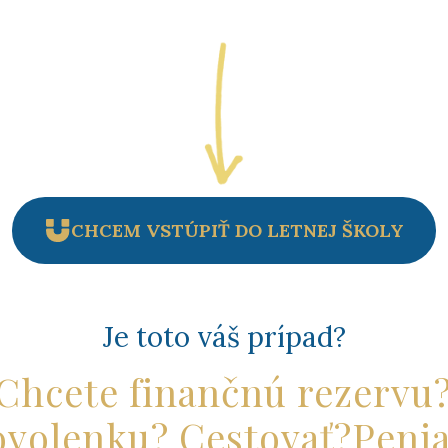
CHCEM VSTÚPIŤ DO LETNEJ ŠKOLY
Je toto váš prípad?
Chcete finančnú rezervu
volenku? Cestovať?Peni