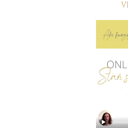
V
Video
prehrávač