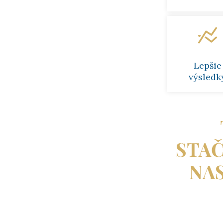
Lepšie
výsledk
STAČ
NA