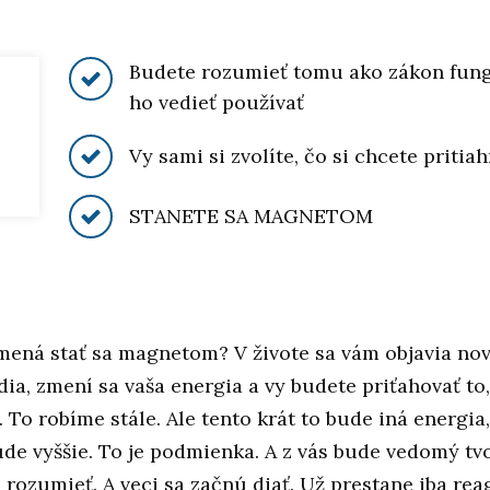
Budete rozumieť tomu ako zákon fung
ho vedieť používať
Vy sami si zvolíte, čo si chcete pritia
T
STANETE SA MAGNETOM
mená stať sa magnetom? V živote sa vám objavia nov
dia, zmení sa vaša energia a vy budete priťahovať to
. To robíme stále. Ale tento krát to bude iná energia,
ude vyššie. To je podmienka. A z vás bude vedomý tv
rozumieť. A veci sa začnú diať. Už prestane iba rea