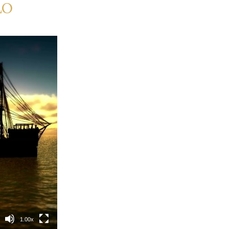
LO
1.00x