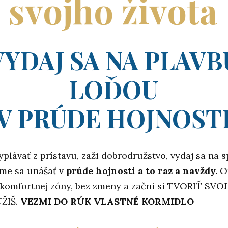
svojho života
VYDAJ SA NA PLAVB
LOĎOU
V PRÚDE HOJNOST
yplávať z prístavu, zaži dobrodružstvo, vydaj sa na 
me sa unášať v
prúde hojnosti a to raz a navždy.
Op
 komfortnej zóny, bez zmeny a začni si TVORIŤ SVO
ŽIŠ.
VEZMI DO RÚK VLASTNÉ KORMIDLO