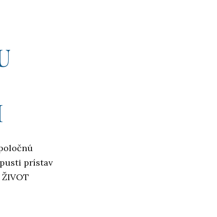
U
I
spoločnú
usti prístav
J ŽIVOT