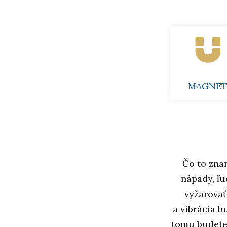
MAGNE
Čo to zna
nápady, ľu
vyžarovať
a vibrácia b
tomu budete 