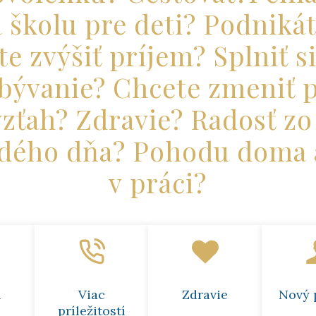
 školu pre deti? Podniká
e zvýšiť príjem? Splniť s
bývanie? Chcete zmeniť 
zťah? Zdravie? Radosť zo
ždého dňa? Pohodu doma 
v práci?
h
Viac
Zdravie
Nový 
príležitostí