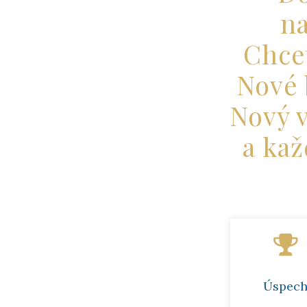
na
Chcet
Nové 
Nový v
a ka
Úspec