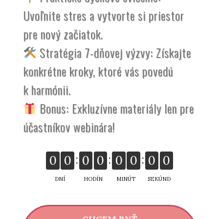
Uvoľnite stres a vytvorte si priestor
pre nový začiatok.
Stratégia 7-dňovej výzvy: Získajte
konkrétne kroky, ktoré vás povedú
k harmónii.
Bonus: Exkluzívne materiály len pre
účastníkov webinára!
0
0
0
0
0
0
0
0
DNÍ
HODÍN
MINÚT
SEKÚND