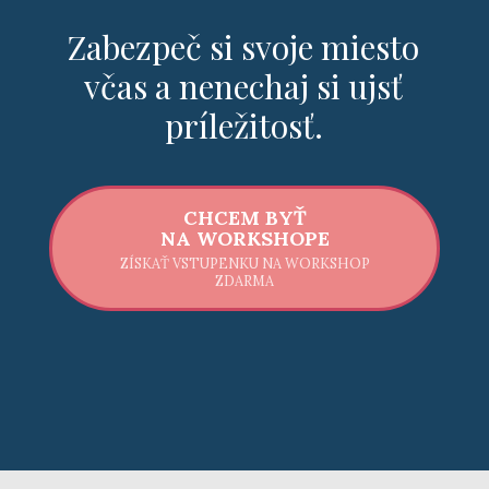
Zabezpeč si svoje miesto
včas a nenechaj si ujsť
príležitosť.
CHCEM BYŤ
NA WORKSHOPE
ZÍSKAŤ VSTUPENKU NA WORKSHOP
ZDARMA