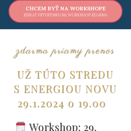
CHCEM BYŤ NA WORKSHOPE
ZÍSKAŤ VSTUPENKU NA WORKSHOP ZDARMA
zdarma priamy prenos
UŽ TÚTO STREDU
S ENERGIOU NOVU
29.1.2024 o 19.00
Workshop: 29.