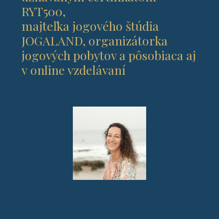
RYT500,
majteľka jogového štúdia
JOGALAND, organizátorka
jogových pobytov a pôsobiaca aj
v online vzdelávaní