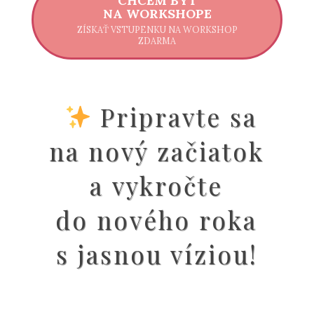
CHCEM BYŤ
NA WORKSHOPE
ZÍSKAŤ VSTUPENKU NA WORKSHOP
ZDARMA
Pripravte sa
na nový začiatok
a vykročte
do nového roka
s jasnou víziou!