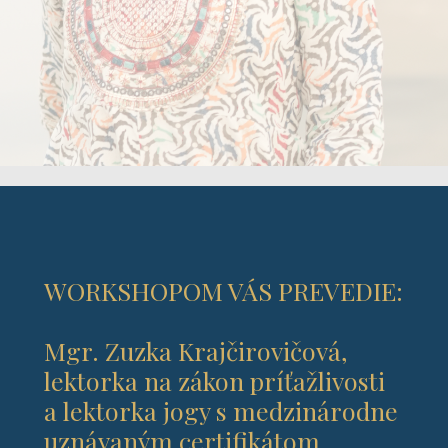
WORKSHOPOM VÁS PREVEDIE:
Mgr. Zuzka Krajčirovičová,
lektorka na zákon príťažlivosti
a lektorka jogy s medzinárodne
uznávaným certifikátom