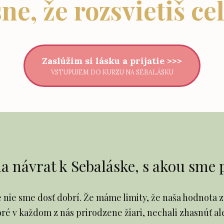
sne, že rozsvietiš cel
Zaslúžim si lásku a prijatie >>>
VSTUPUJEM DO KURZU NA SEBALÁSKU
 návrat k Sebaláske, s akou sme pr
e nie sme dosť dobrí. Že máme limity, že naša hodnota z
toré v každom z nás prirodzene žiari, nechali zhasnúť a