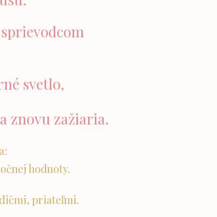
sprievodcom
rné svetlo,
ša znovu zažiaria.
a:
utočnej hodnoty.
dičmi, priateľmi.