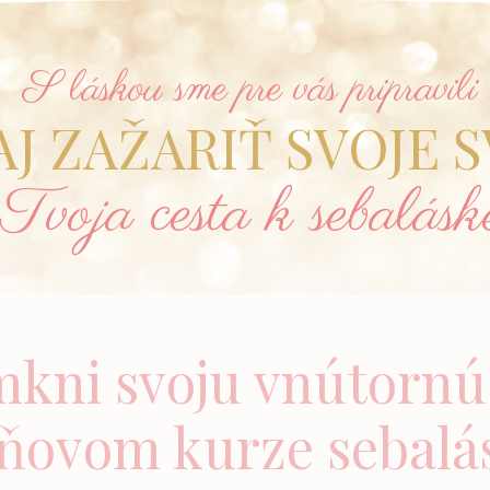
S láskou sme pre vás pripravili
J ZAŽARIŤ SVOJE 
Tvoja cesta k sebalásk
ni svoju vnútornú 
ňovom kurze sebalá