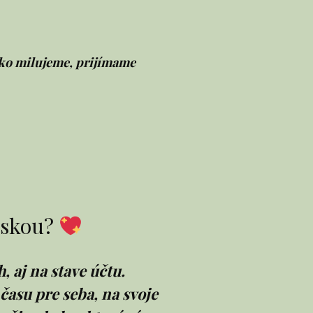
 ako milujeme, prijímame
láskou?
, aj na stave účtu.
času pre seba, na svoje