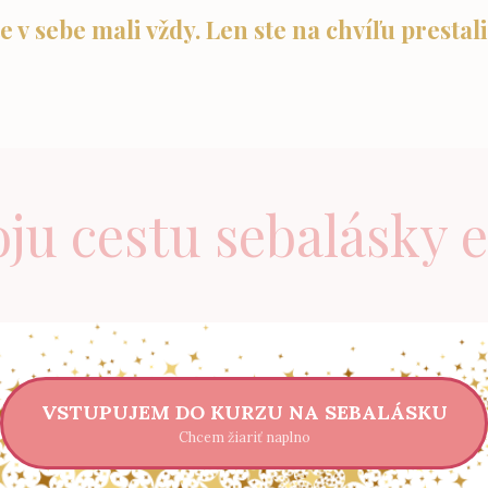
e v sebe mali vždy. Len ste na chvíľu prestali
oju cestu sebalásky e
VSTUPUJEM DO KURZU NA SEBALÁSKU
Chcem žiariť naplno