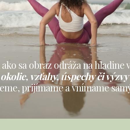
 ako sa obraz odráža na hladine 
okolie, vzťahy, úspechy či výzvy
jeme, prijímame a vnímame samý