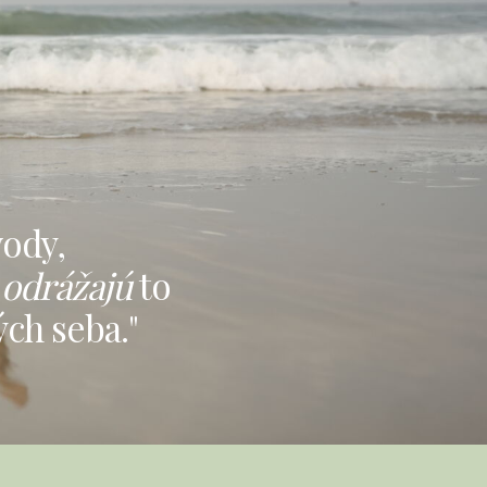
vody,
odrážajú
to
ch seba."