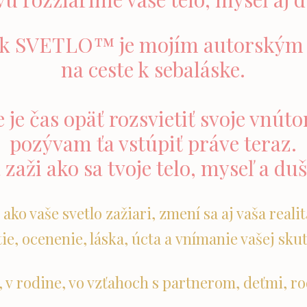
k SVETLO™ je mojím autorským 
na ceste k sebaláske.
že je čas opäť rozsvietiť svoje vnúto
pozývam ťa vstúpiť práve teraz.
 zaži ako sa tvoje telo, myseľ a du
 ako vaše svetlo zažiari, zmení sa aj vaša realit
tie, ocenenie, láska, úcta a vnímanie vašej sk
, v rodine, vo vzťahoch s partnerom, deťmi, ro