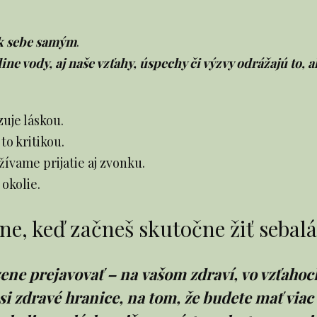
 k sebe samým
.
ine vody, aj naše vzťahy, úspechy či výzvy odrážajú to,
zuje láskou.
to kritikou.
žívame prijatie aj zvonku.
okolie.
ane, keď začneš skutočne žiť seba
ene prejavovať – na vašom zdraví, vo vzťahoch
i zdravé hranice, na tom, že budete mať viac 