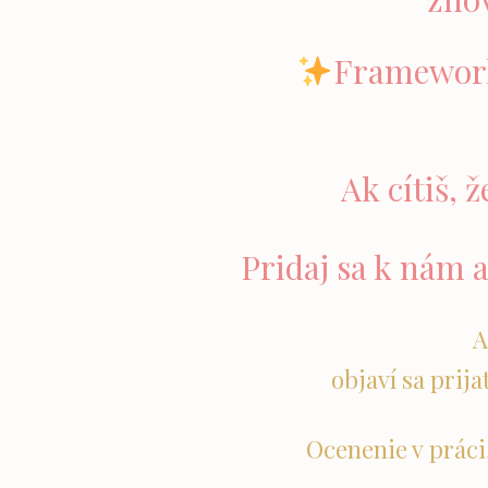
Framewor
Ak cítiš, 
Pridaj sa k nám a
A
objaví sa prija
Ocenenie v práci