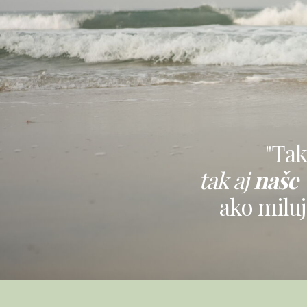
"Tak
tak aj
naše 
ako milu