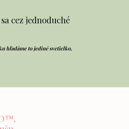
 sa cez jednoduché
u hľadáme to jediné svetielko,
LO™,
dušu.