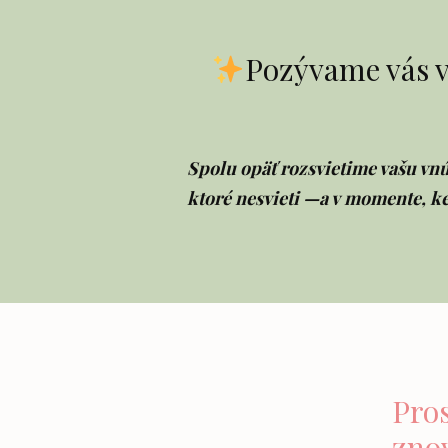
Pozývame vás v
Spolu opäť rozsvietime vašu vnú
ktoré nesvieti —a v momente, k
Pro
znov