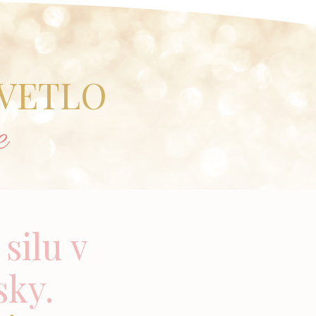
SVETLO
e
silu v
sky.