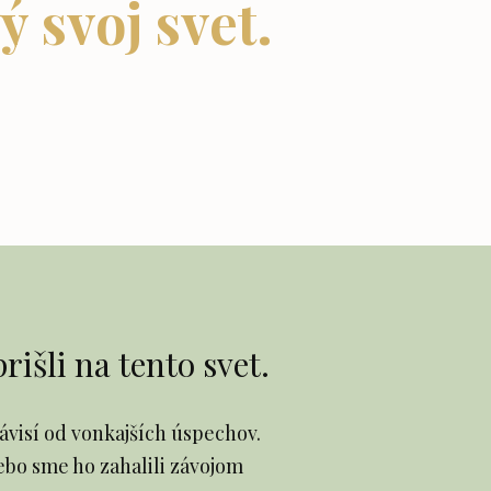
ý svoj svet.
išli na tento svet.
ávisí od vonkajších úspechov.
lebo sme ho zahalili závojom