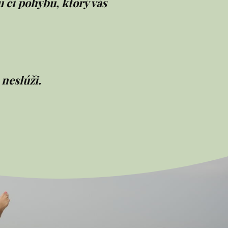
u či pohybu, ktorý vás
neslúži.