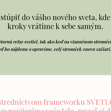
stúpiť do vášho nového sveta, kde
kroky vrátime k sebe samým.
tornú reťaz svetiel, tak ako keď na vianočnom stromček
eď ho nájdeme a opravíme, celý stromček znovu zažiari.
stredníctvom frameworku SVET
u rozžiarime vaše telo, myseľ aj 