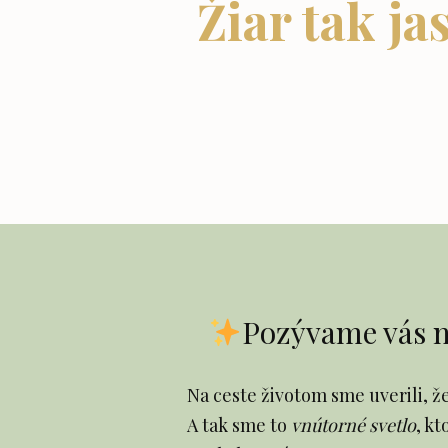
Žiar tak ja
Pozývame vás na
Na ceste životom sme uverili, ž
A tak sme to
vnútorné svetlo
, k