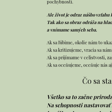
pochybností.
Ale život je odraz nášho vzťahu
Tak ako sa obraz odráža na hlad
a vnímame samých seba.
Ak sa ľúbime, okolie nám to uka
Ak sa kritizujeme, vracia sa nám 
Ak sa prijímame v celistvosti, za
Ak sa oceňujeme, oceňuje nás aj 
Čo sa st
Všetko sa to začne prirodz
Na schopnosti nastavovať s