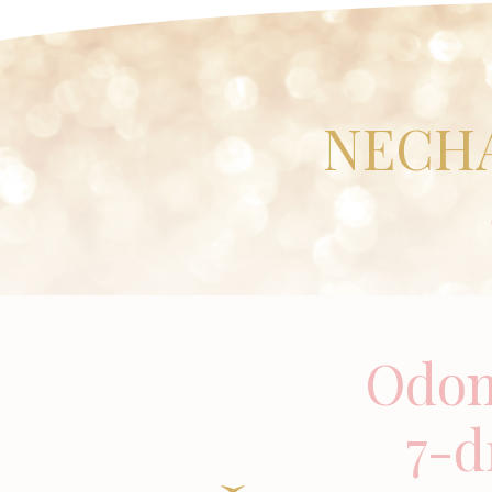
NECHA
Odomk
7-d