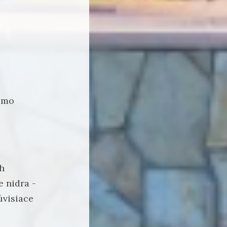
iamo
h
e nidra -
úvisiace