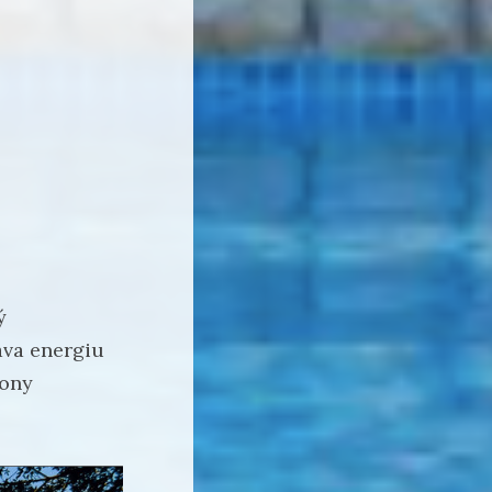
ý
áva energiu
lony