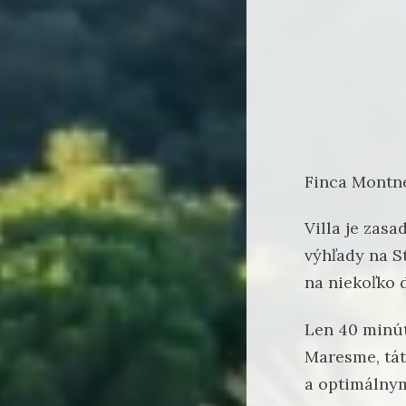
Finca Montne
Villa je zas
výhľady na S
na niekoľko 
Len 40 minút
Maresme, tát
a optimálnym