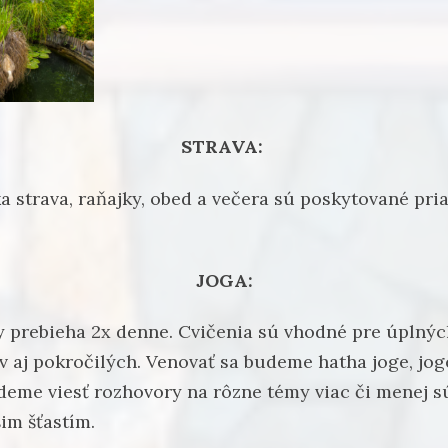
STRAVA:
a strava, raňajky, obed a večera sú poskytované pr
JOGA:
y prebieha 2x denne. Cvičenia sú vhodné pre úplnýc
v aj pokročilých. Venovať sa budeme hatha joge, jog
udeme viesť rozhovory na rôzne témy viac či menej s
šim šťastím.