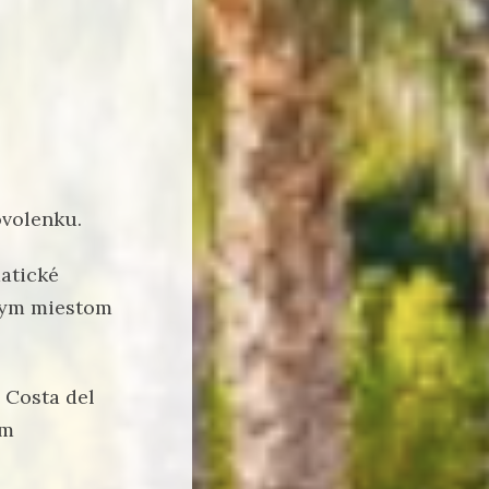
ovolenku.
atické
lnym miestom
 Costa del
om