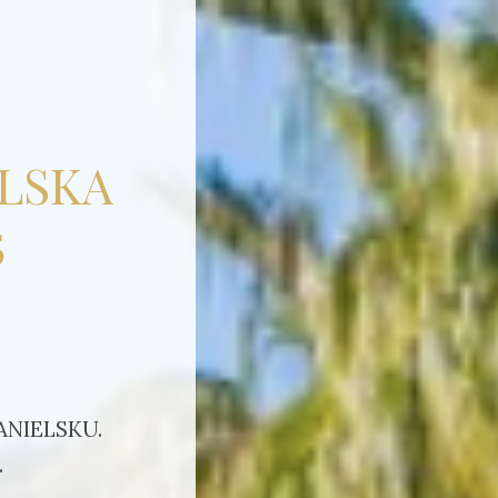
ELSKA
5
ANIELSKU.
.