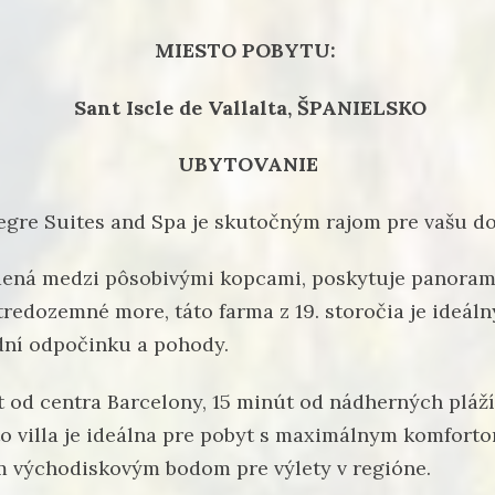
MIESTO POBYTU:
Sant Iscle de Vallalta, ŠPANIELSKO
UBYTOVANIE
gre Suites and Spa je skutočným rajom pre vašu d
adená medzi pôsobivými kopcami, poskytuje panoram
tredozemné more, táto farma z 19. storočia je ideá
dní odpočinku a pohody.
 od centra Barcelony, 15 minút od nádherných pláží
o villa je ideálna pre pobyt s maximálnym komfort
 východiskovým bodom pre výlety v regióne.