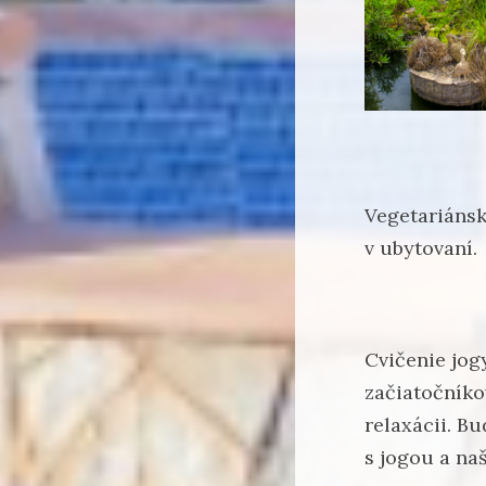
Vegetariánsk
v ubytovaní.
Cvičenie jog
začiatočníko
relaxácii. B
s jogou a na