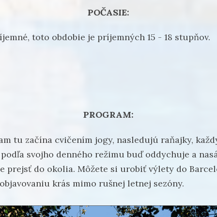
POČASIE:
íjemné, toto obdobie je príjemných 15 - 18 stupňov.
PROGRAM:
m tu začína cvičením jogy, nasledujú raňajky, každ
 podľa svojho denného režimu buď oddychuje a nas
e prejsť do okolia. Môžete si urobiť výlety do Barce
 objavovaniu krás mimo rušnej letnej sezóny.