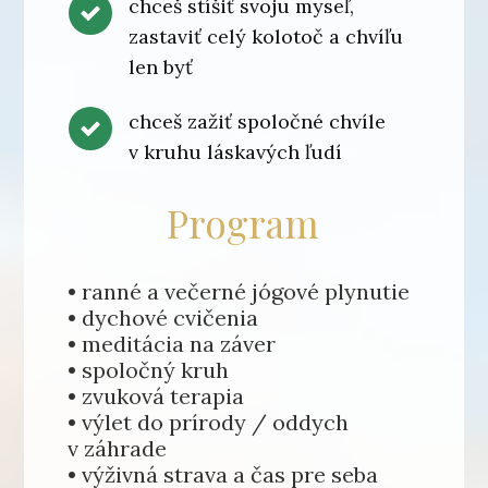
chceš stíšiť svoju myseľ,
zastaviť celý kolotoč a chvíľu
len byť
chceš zažiť spoločné chvíle
v kruhu láskavých ľudí
Program
• ranné a večerné jógové plynutie
• dychové cvičenia
• meditácia na záver
• spoločný kruh
• zvuková terapia
• výlet do prírody / oddych
v záhrade
• výživná strava a čas pre seba