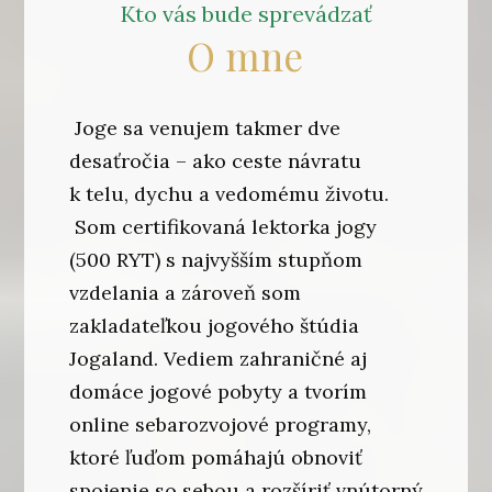
Kto vás bude sprevádzať
O mne
Joge sa venujem takmer dve
desaťročia – ako ceste návratu
k telu, dychu a vedomému životu.
Som certifikovaná lektorka jogy
(500 RYT) s najvyšším stupňom
vzdelania a zároveň som
zakladateľkou jogového štúdia
Jogaland. Vediem zahraničné aj
domáce jogové pobyty a tvorím
online sebarozvojové programy,
ktoré ľuďom pomáhajú obnoviť
spojenie so sebou a rozšíriť vnútorný