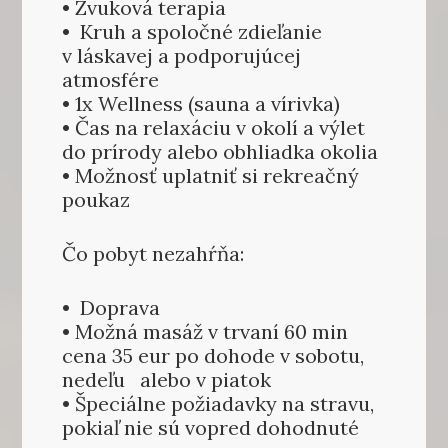
• Zvuková terapia
• Kruh a spoločné zdieľanie
v láskavej a podporujúcej
atmosfére
• 1x Wellness (sauna a vírivka)
• Čas na relaxáciu v okolí a výlet
do prírody alebo obhliadka okolia
• Možnosť uplatniť si rekreačný
poukaz
Čo pobyt nezahŕňa:
• Doprava
• Možná masáž v trvaní 60 min
cena 35 eur po dohode v sobotu,
nedeľu alebo v piatok
• Špeciálne požiadavky na stravu,
pokiaľ nie sú vopred dohodnuté